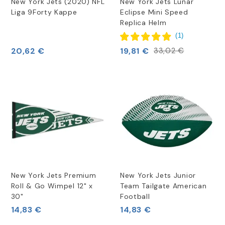
New York Jets (2020) NFL
New York Jets Lunar
Liga 9Forty Kappe
Eclipse Mini Speed
Replica Helm
(
1
)
20,62 €
19,81 €
33,02 €
New York Jets Premium
New York Jets Junior
Roll & Go Wimpel 12" x
Team Tailgate American
30"
Football
14,83 €
14,83 €