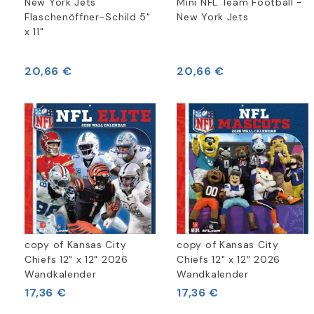
New York Jets
Mini NFL Team Football -
Flaschenöffner-Schild 5"
New York Jets
x 11"
20,66 €
20,66 €
copy of Kansas City
copy of Kansas City
Chiefs 12" x 12" 2026
Chiefs 12" x 12" 2026
Wandkalender
Wandkalender
17,36 €
17,36 €