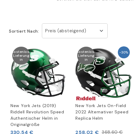
Preis (absteigend)
Sortiert Nach:
Kostenlose
Kostenlose
-30%
Lieferung
Lieferung
in
in
New York Jets (2019)
New York Jets On-Field
Riddell Revolution Speed
2022 Alternativer Speed
Authentischer Helm in
Replica Helm
Originalgröße
330,54 €
258,02 €
368,60 €