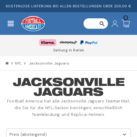
KOSTENLOSE LIEFERUNG BEI ALLEN BESTELLUNGEN ÜBER 200,00 €
0
view_headline
search
Zahlung in Raten
chevron_right
NFL
chevron_right
Jacksonville Jaguars
JACKSONVILLE
JAGUARS
Football America hat alle Jacksonville Jaguars Teamartikel,
die Sie für die NFL-Saison benötigen, einschließlich
Teamkleidung und Replica-Helmen.
Preis (absteigend)