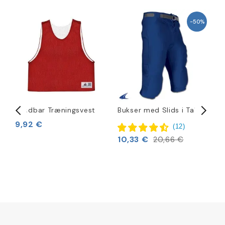
-50%
Vendbar Træningsvest
Bukser med Slids i Taljen
B
9,92 €
(
12
)
10,33 €
4
20,66 €