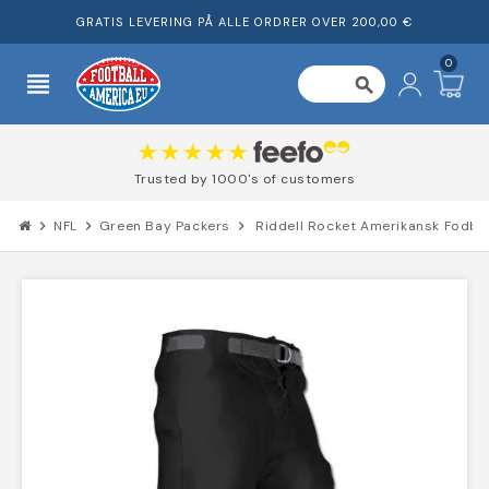
GRATIS LEVERING PÅ ALLE ORDRER OVER 200,00 €
0
view_headline
search
Trusted by 1000's of customers
chevron_right
NFL
chevron_right
Green Bay Packers
chevron_right
Riddell Rocket Amerikansk Fodbo