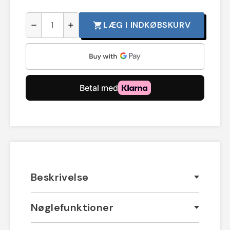
LÆG I INDKØBSKURV
shopping_cart
remove
add
Beskrivelse
Nøglefunktioner