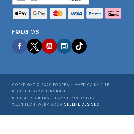
FØLG OS
Facebook
Twitter
YouTube
Instagram
TikTok
COPYRIGHT © 2025 FOOTBALL AMERICA UK ALLE
RECHTEN VOORBEHOUDEN
BEDRIJF REGISTRATIENUMMER: 06354287
WEBSITEONTWERP DOOR
ONELINE DESIGNS