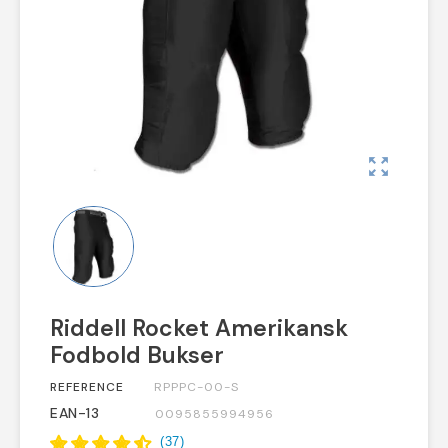
zoom_out_map
Riddell Rocket Amerikansk
Fodbold Bukser
REFERENCE
RPPPC-00-S
EAN-13
0095855994956
(
37
)