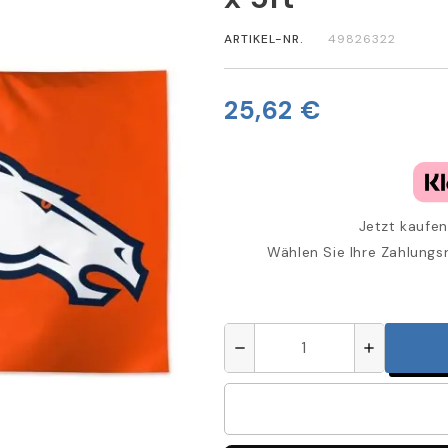
ARTIKEL-NR.
49826322
25,62 €
Jetzt kaufen
Wählen Sie Ihre Zahlungs
remove
add