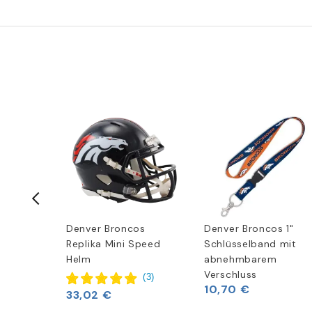
ield
Denver Broncos
Denver Broncos 1"
otball
Replika Mini Speed
Schlüsselband mit
Helm
abnehmbarem
Verschluss
(
1
)
(
3
)
10,70 €
33,02 €