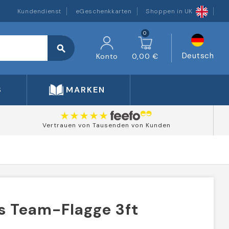
Kundendienst
eGeschenkkarten
Shoppen in UK
0
search
Deutsch
Konto
0,00 €
S
MARKEN
Vertrauen von Tausenden von Kunden
s Team-Flagge 3ft