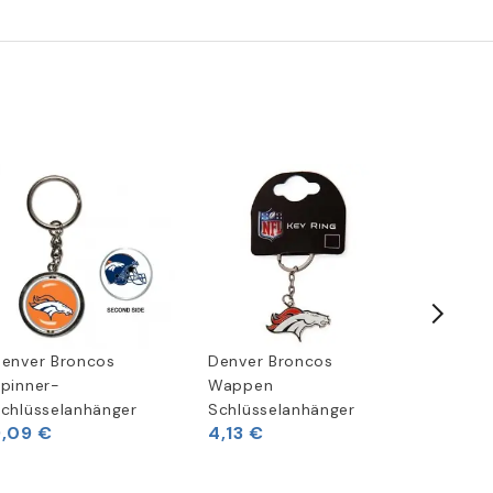
enver Broncos
Denver Broncos
Denver B
pinner-
Wappen
Speed R
chlüsselanhänger
Schlüsselanhänger
Original
9,09 €
4,13 €
152,85